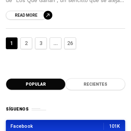
de “Los Que Ganan”, un sencillo que se aleja
de la idea del éxito inmediato para
READ MORE
1
2
3
...
26
POPULAR
RECIENTES
SÍGUENOS
Facebook
101K