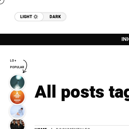
LIGHT
DARK
INI
LO +
POPULAR
All posts t