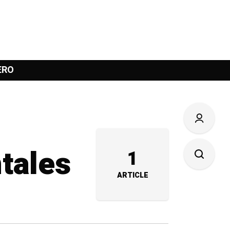
ERO
tales
1
ARTICLE