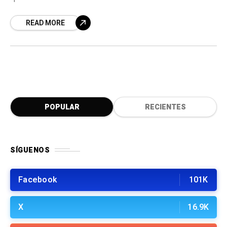
Hispanoamérica. El proyecto reúne
READ MORE
reinterpretaciones de canciones icónicas
POPULAR
RECIENTES
SÍGUENOS
Facebook
101K
X
16.9K