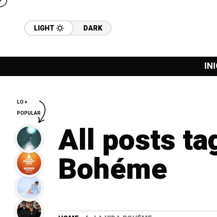
LIGHT
DARK
INI
LO +
POPULAR
All posts ta
Bohéme