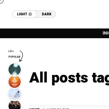
LIGHT
DARK
INI
LO +
POPULAR
All posts t