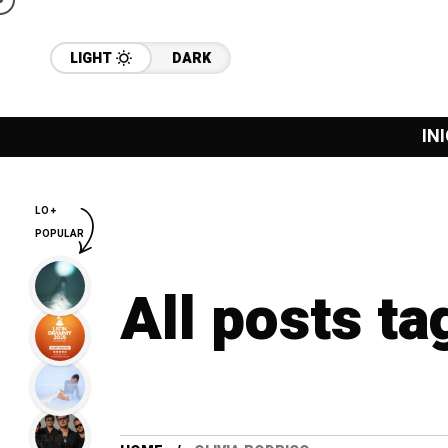
LIGHT
DARK
INI
LO +
POPULAR
All posts ta