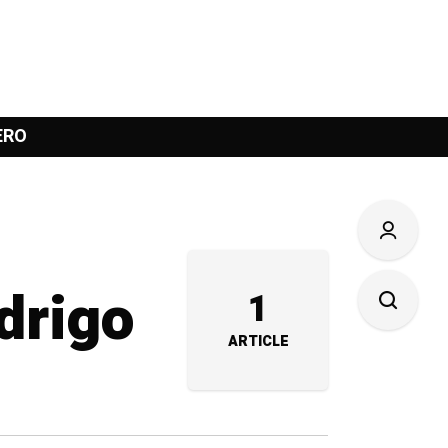
ERO
odrigo
1
ARTICLE