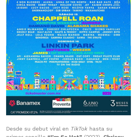
Desde su debut viral en
TikTok
hasta su
primer sencillo
“I’m So Hot”
(2023),
Chrissy