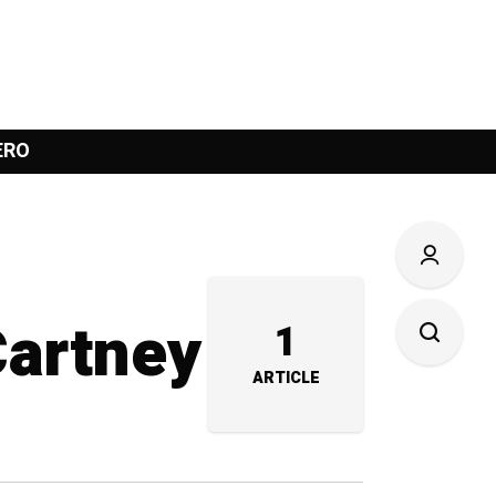
ERO
Cartney
1
ARTICLE