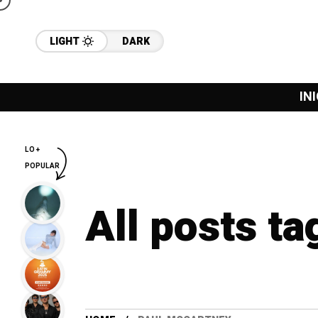
LIGHT
DARK
INI
LO +
POPULAR
All posts t