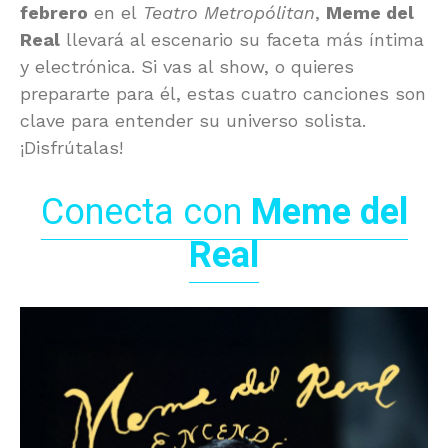
febrero
en el
Teatro Metropólitan
,
Meme del
Real
llevará al escenario su faceta más íntima
y electrónica. Si vas al show, o quieres
prepararte para él, estas cuatro canciones son
clave para entender su universo solista.
¡Disfrútalas!
Conecta con
Meme del
Real