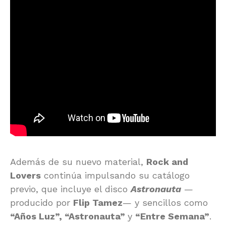
Además de su nuevo material,
Rock and
Lovers
continúa impulsando su catálogo
previo, que incluye el disco
Astronauta
—
producido por
Flip Tamez
— y sencillos como
“Años Luz”, “Astronauta”
y
“Entre Semana”
.