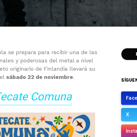
a se prepara para recibir una de las
ales y poderosas del metal a nivel
teto originario de Finlandia llevará su
el
sábado 22 de noviembre
.
SÍGUE
ecate Comuna
Fac
X
Inst