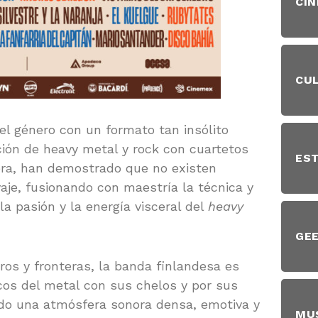
CIN
CU
el género con un formato tan insólito
ción de heavy metal y rock con cuartetos
EST
rera, han demostrado que no existen
lvaje, fusionando con maestría la técnica y
la pasión y la energía visceral del
heavy
GE
os y fronteras, la banda finlandesa es
icos del metal con sus chelos y por sus
ndo una atmósfera sonora densa, emotiva y
MU