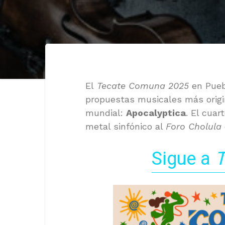
El
Tecate Comuna 2025
en Puebl
propuestas musicales más origin
mundial:
Apocalyptica
. El cuar
metal sinfónico al
Foro Cholula
Sigue a
T