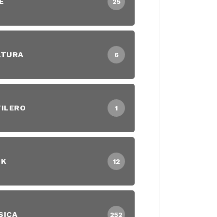
E
25
LTURA
6
ILERO
1
EK
12
SICA
252