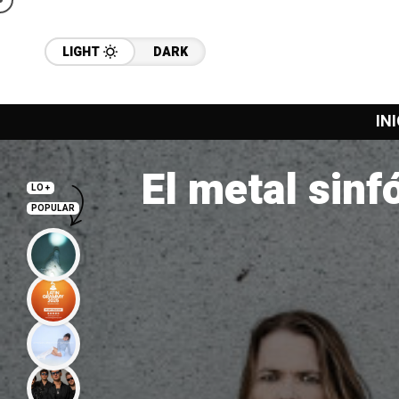
LIGHT
DARK
INI
El metal sinf
LO +
POPULAR