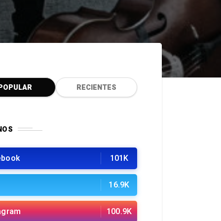
POPULAR
RECIENTES
NOS
ebook
101K
16.9K
agram
100.9K