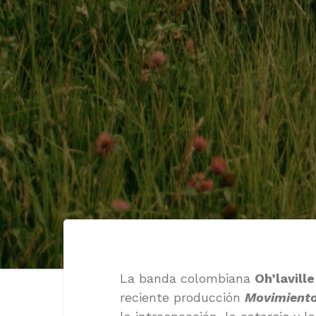
La banda colombiana
Oh’laville
reciente producción
Movimiento