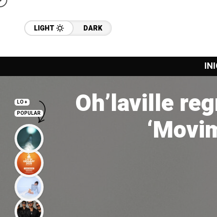
LIGHT
DARK
INI
Oh’laville re
LO +
POPULAR
‘Movim