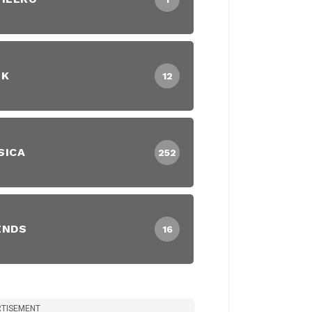
EK
12
SICA
252
ENDS
16
TISEMENT