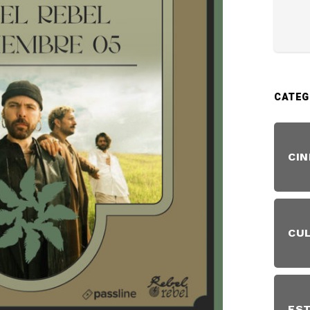
CATEG
CIN
CU
EST