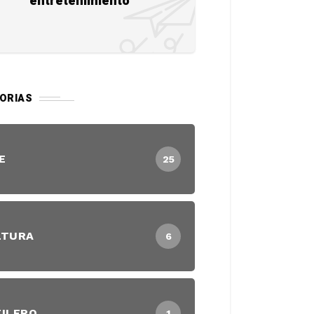
entretenimiento
ORIAS
E
25
LTURA
6
ILERO
1