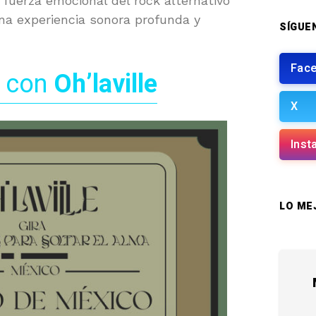
a fuerza emocional del rock alternativo
na experiencia sonora profunda y
SÍGUE
Fac
 con
Oh’laville
X
Inst
LO ME