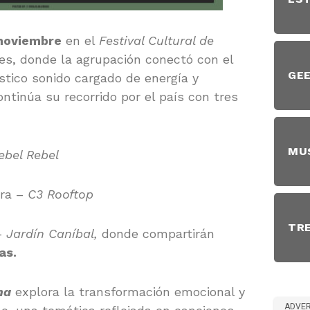
 noviembre
en el
Festival Cultural de
s, donde la agrupación conectó con el
GE
ístico sonido cargado de energía y
ntinúa su recorrido por el país con tres
MU
bel Rebel
ra –
C3 Rooftop
TR
–
Jardín Caníbal,
donde compartirán
as.
ma
explora la transformación emocional y
ADVER