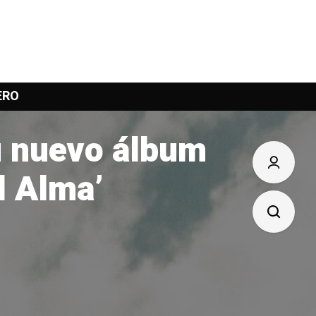
ERO
su nuevo álbum
l Alma’