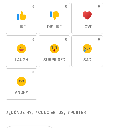
0
0
0
LIKE
DISLIKE
LOVE
0
0
0
LAUGH
SURPRISED
SAD
0
ANGRY
¿DÓNDE IR?
CONCIERTOS
PORTER