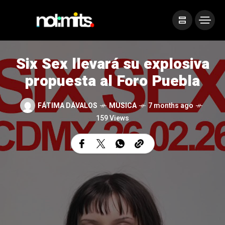
Six Sex llevará su explosiva
propuesta al Foro Puebla
FÁTIMA DÁVALOS
MUSICA
7 months ago
159 Views