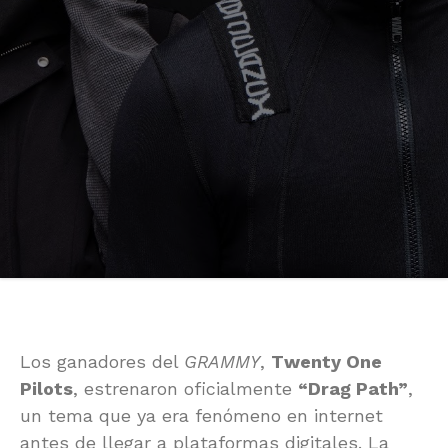
Los ganadores del
GRAMMY
,
Twenty One
Pilots
, estrenaron oficialmente
“Drag Path”
,
un tema que ya era fenómeno en internet
antes de llegar a plataformas digitales. La