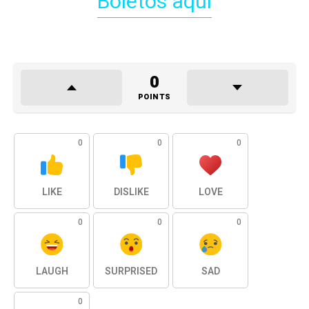
Boletos aquí
0
POINTS
0
0
0
LIKE
DISLIKE
LOVE
0
0
0
LAUGH
SURPRISED
SAD
0