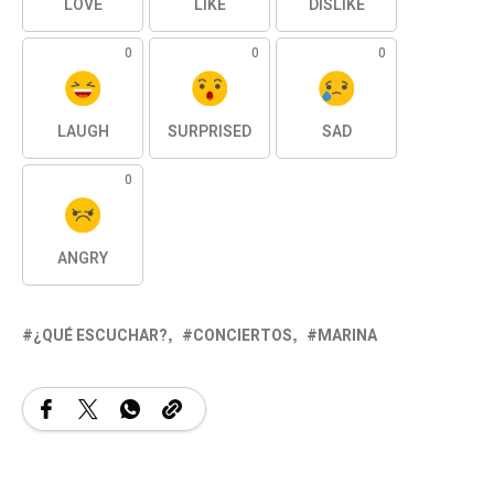
LOVE
LIKE
DISLIKE
0
0
0
LAUGH
SURPRISED
SAD
0
ANGRY
¿QUÉ ESCUCHAR?
CONCIERTOS
MARINA