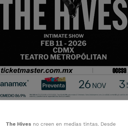
The Hives
no creen en medias tintas. Desde