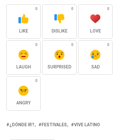
0
0
0
LIKE
DISLIKE
LOVE
0
0
0
LAUGH
SURPRISED
SAD
0
ANGRY
¿DÓNDE IR?
FESTIVALES
VIVE LATINO