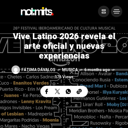
Vive Latino 2026 revela el
arte oficial y nuevas
experiencias
FÁTIMA DÁVALOS
MUSICA
6 months ago
176 Views