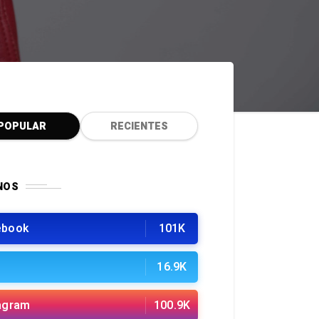
POPULAR
RECIENTES
NOS
ebook
101K
16.9K
agram
100.9K