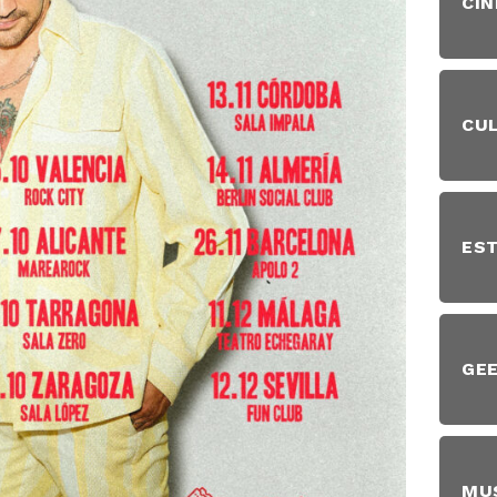
CIN
CU
EST
GE
MU