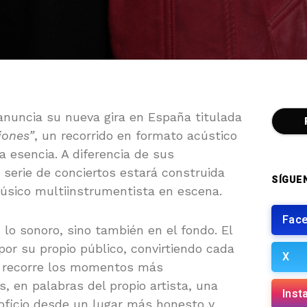
nuncia su nueva gira en España titulada
iones”
, un recorrido en formato acústico
a esencia. A diferencia de sus
 serie de conciertos estará construida
SÍGUE
músico multiinstrumentista en escena.
Fac
lo sonoro, sino también en el fondo. El
por su propio público, convirtiendo cada
X
e recorre los momentos más
s, en palabras del propio artista, una
Inst
oficio desde un lugar más honesto y