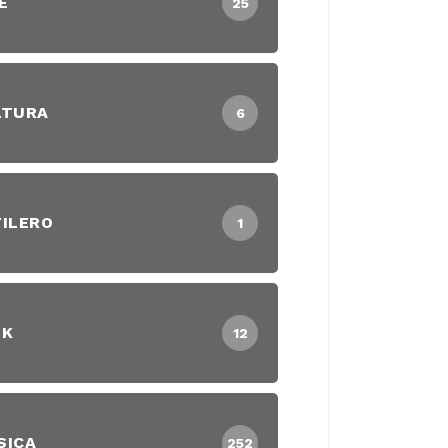
E
25
LTURA
6
ILERO
1
EK
12
SICA
252