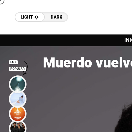
LIGHT
DARK
INI
Muerdo vuelve
LO +
POPULAR