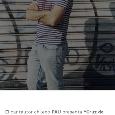
El cantautor chileno
PAU
presenta
“Cruz de