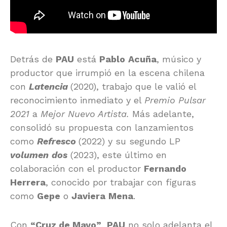
Detrás de
PAU
está
Pablo
Acuña
, músico y
productor que irrumpió en la escena chilena
con
Latencia
(2020), trabajo que le valió el
reconocimiento inmediato y el
Premio Pulsar
2021
a
Mejor Nuevo Artista.
Más adelante,
consolidó su propuesta con lanzamientos
como
Refresco
(2022) y su segundo LP
volumen
dos
(2023), este último en
colaboración con el productor
Fernando
Herrera
, conocido por trabajar con figuras
como
Gepe
o
Javiera
Mena
.
Con
“Cruz de Mayo”
,
PAU
no solo adelanta el